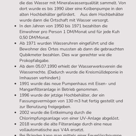
die das Wasser mit Mineralwasserqualität sammelt. Von
dort wurde es bis 1990 über eine Kolbenpumpe in den
alten Hochbehälter gefördert. Aus dem Hochbehälter
wurde dann die Ortschaft mit Wasser versorgt.
In den Jahren von 1950 bis 1971 bezahlten die
Einwohner pro Person 1 DM/Monat und für jede Kuh
0,50 DM/Monat.
Ab 1971 wurden Wasseruhren eingeführt und die
Bewohner des Ortes mussten ab dann die gebrauchten
Qubikmeter bezahlen. Dies war gerechter wie die
Prokopfabgabe.
Ab dem 05.07.1990 erhielt der Wasserwerksverein die
Wasserrechte. (Dadurch wurde die Kreismülldeponie in
Imhausen verhindert.)
1991 wurde das neue Pumpenhaus mit Eisen- und
Manganfilteranlage in Betrieb genommen.
1996 wurde der jetzige Hochbehälter, der ein
Fassungsvermögen von 130 m3 hat fertig gestellt und
zur Benutzung freigegeben.
2002 wurde die Entkeimung durch die
Chlorimpfungsanlage von einer UV-Anlage abgelöst.
2018 wurde die alte Filteranlage durch eine neue
vollautomatische aus V4A ersetzt.
Bei Bränden kann man mittels einer Feuerlöschpumpe